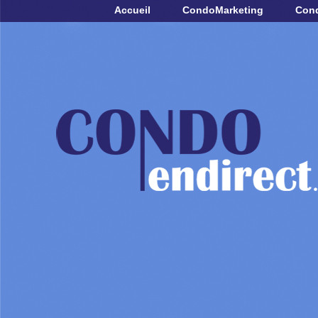
Accueil
CondoMarketing
Con